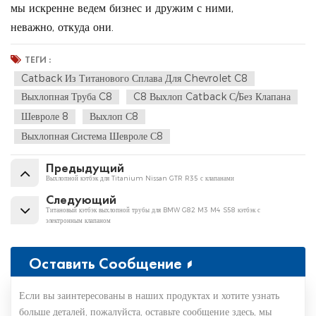
мы искренне ведем бизнес и дружим с ними,
неважно, откуда они.
ТЕГИ :
Catback Из Титанового Сплава Для Chevrolet C8
Выхлопная Труба C8
C8 Выхлоп Catback С/без Клапана
Шевроле 8
Выхлоп С8
Выхлопная Система Шевроле С8
Предыдущий
Выхлопной кэтбэк для Titanium Nissan GTR R35 с клапанами
Следующий
Титановый кэтбэк выхлопной трубы для BMW G82 M3 M4 S58 кэтбэк с
электронным клапаном
Оставить Сообщение
Если вы заинтересованы в наших продуктах и хотите узнать
больше деталей, пожалуйста, оставьте сообщение здесь, мы