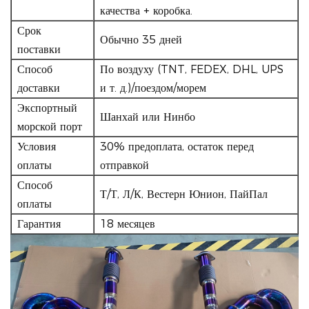
качества + коробка.
Срок
Обычно 35 дней
поставки
Способ
По воздуху (TNT, FEDEX, DHL, UPS
доставки
и т. д.)/поездом/морем
Экспортный
Шанхай или Нинбо
морской порт
Условия
30% предоплата, остаток перед
оплаты
отправкой
Способ
Т/Т, Л/К, Вестерн Юнион, ПайПал
оплаты
Гарантия
18 месяцев