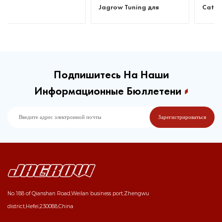
Jagrow Tuning для
Catless для Benz C63
Porsche 718 Cayman
W205
Подпишитесь На Наши
Информационные Бюллетени
No.188 of Qianshan Road,Weilan business port,Zhengwu
district,Hefei,230088,China