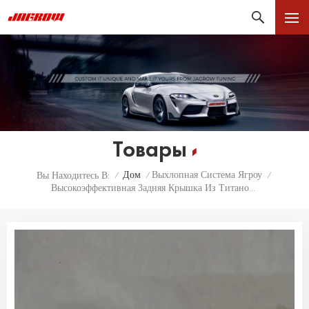
Товары
Дом
Выхлопная Система Ягроу
Вы Находитесь В:
/
/
/
Высокоэффективная Задняя Крышка Из Титанового Сплава Для Выхлопной Трубы Chevrolet C8 С/без Клапана