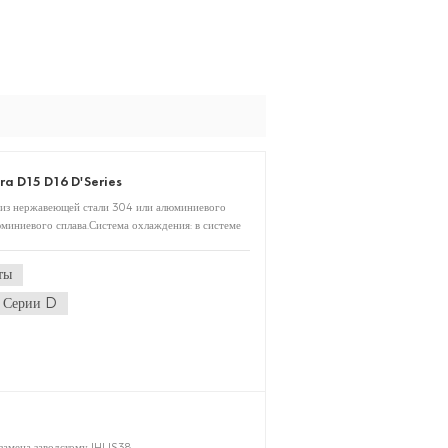
a D15 D16 D'Series
ы из нержавеющей стали 304 или алюминиевого
юминиевого сплава.Система охлаждения: в системе
но изготавливаются из высококачественных
овышения долговечности.
ты
 Серии D
амена заводскому IHI IS38