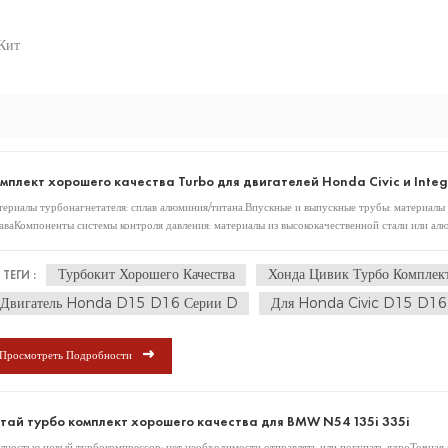
Кит
мплект хорошего качества Turbo для двигателей Honda Civic и Integr
ериалы турбонагнетателя: сплав алюминия/титана.Впускные и выпускные трубы: материал
аваКомпоненты системы контроля давления: материалы из высококачественной стали или ал
аждения турбинных комплектов обычно используется алюминий. турбинные комплекты обыч
аллических материалов и проходят тщательную обработку и обработку поверхности для п
Турбокит Хорошего Качества
Хонда Цивик Турбо Комплек
ТЕГИ :
Двигатель Honda D15 D16 Серии D
Для Honda Civic D15 D16
Просмотреть Подробности
тай турбо комплект хорошего качества для BMW N54 135i 335i
ностью новый турбокомпрессор; нет необходимости отправлять или покупать ядроТочная з