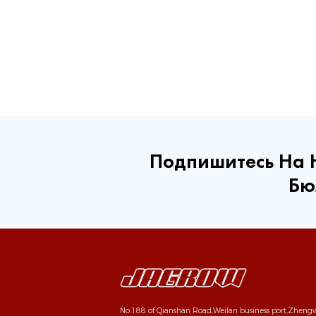
Подпишитесь На
Бю
No.188 of Qianshan Road,Weilan business port,Zhen