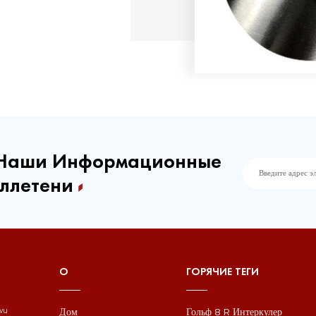
 Наши Информационные
ллетени
О
ГОРЯЧИЕ ТЕГИ
Дом
Гольф 8 R Интеркулер
gwu