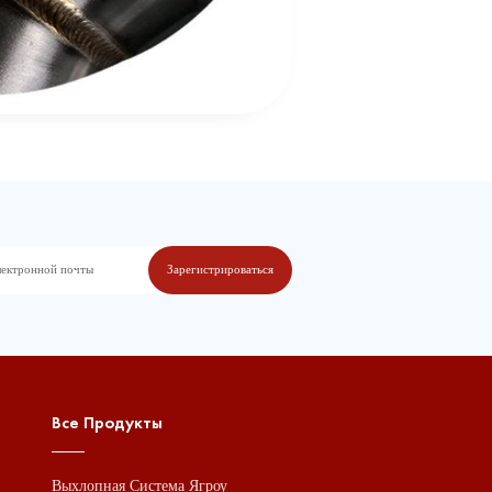
Все Продукты
Выхлопная Система Ягроу