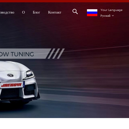
Your Language
зводство
О
Блог
Контакт
Русский