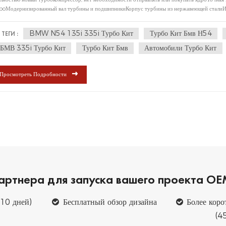
rboМодернизированный вал турбины и подшипникиКорпус турбины из нержавеющей сталиИз
BMW N54 135i 335i Турбо Кит
Турбо Кит Бмв Н54
ТЕГИ :
БМВ 335i Турбо Кит
Турбо Кит Бмв
Автомобили Турбо Кит
Просмотреть Подробности
артнера для запуска вашего проекта 
~10 дней)
Бесплатный обзор дизайна
Более коро
(4