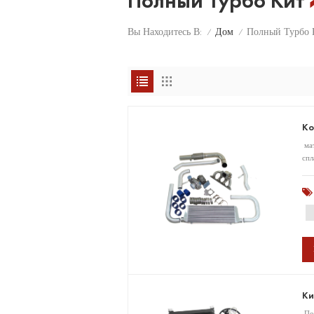
Полный Турбо Кит
Дом
Вы Находитесь В:
Полный Турбо 
/
/
Ко
мат
спл
охл
мет
Ки
Пол