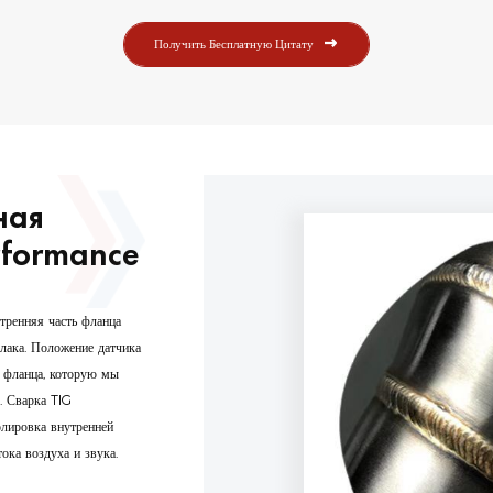
Получить Бесплатную Цитату
ная
rformance
тренняя часть фланца
шлака. Положение датчика
а фланца, которую мы
. Сварка TIG
олировка внутренней
ока воздуха и звука.