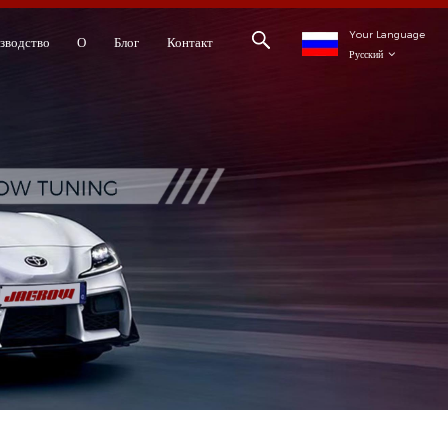
Your Language
зводство
О
Блог
Контакт
Русский