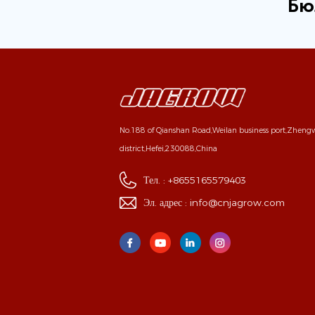
Бю
No.188 of Qianshan Road,Weilan business port,Zhen
district,Hefei,230088,China
Тел. :
+8655165579403
Эл. адрес :
info@cnjagrow.com