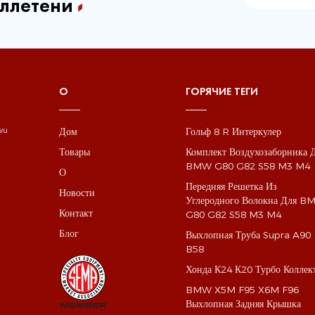
ллетени
О
ГОРЯЧИЕ ТЕГИ
Дом
Гольф 8 R Интеркулер
gwu
Товары
Комплект Воздухозаборника 
BMW G80 G82 S58 M3 M4
О
Передняя Решетка Из
Новости
Углеродного Волокна Для 
Контакт
G80 G82 S58 M3 M4
Блог
Выхлопная Труба Supra A90
B58
Хонда К24 К20 Турбо Коллек
BMW X5M F95 X6M F96
Выхлопная Задняя Крышка