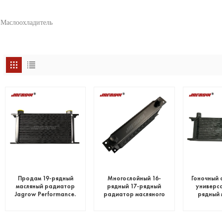
Маслоохладитель
Продам 19-рядный
Многослойный 16-
Гоночный 
масляный радиатор
рядный 17-рядный
универса
Jagrow Performance.
радиатор масляного
рядный 
радиатора
рад
транс
двиг