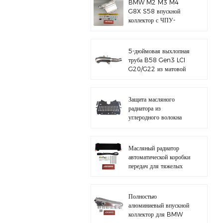
BMW M2 M3 M4
G8X S58 впускной
коллектор с ЧПУ-
заготовкой
5-дюймовая выхлопная
труба B58 Gen3 LCI
G20/G22 из матовой
нержавеющей стали
304
Защита масляного
радиатора из
углеродного волокна
для BMW M3 M4
G80 G82 S58
Масляный радиатор
автоматической коробки
передач для тяжелых
условий эксплуатации с
комплектом
оборудования
Полностью
алюминиевый впускной
коллектор для BMW