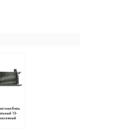
автомобиль
льный 13-
масляный
иатор
миссии
ателя