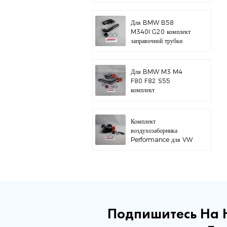
M3 E46 S54
Для BMW B58
M340I G20 комплект
заправочной трубки
Для BMW M3 M4
F80 F82 S55
комплект
воздухозаборника с
верхним креплением
Комплект
воздухозаборника
Performance для VW
MK7 MK7.5 Audi A3
S3
Подпишитесь На