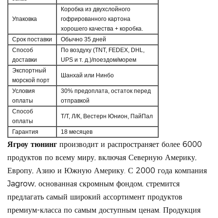
Коробка из двухслойного
Упаковка
гофрированного картона
хорошего качества + коробка.
Срок поставки
Обычно 35 дней
Способ
По воздуху (TNT, FEDEX, DHL,
доставки
UPS и т. д.)/поездом/морем
Экспортный
Шанхай или Нинбо
морской порт
Условия
30% предоплата, остаток перед
оплаты
отправкой
Способ
Т/Т, Л/К, Вестерн Юнион, ПайПал
оплаты
Гарантия
18 месяцев
Ягроу тюнинг
производит и распространяет более 6000
продуктов по всему миру, включая Северную Америку,
Европу, Азию и Южную Америку. С 2000 года компания
Jagrow, основанная скромным фондом, стремится
предлагать самый широкий ассортимент продуктов
премиум-класса по самым доступным ценам.
Продукция