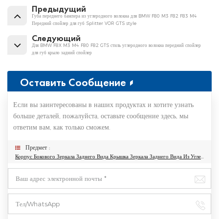
Предыдущий
Губа переднего бампера из углеродного волокна для BMW F80 M3 F82 F83 M4
Передний спойлер для губ Splitter VOR GTS style
Следующий
Для BMW F8X M3 M4 F80 F82 GTS стиль углеродного волокна передний спойлер
для губ крыло задний спойлер
Оставить Сообщение
Если вы заинтересованы в наших продуктах и хотите узнать
больше деталей, пожалуйста, оставьте сообщение здесь, мы
ответим вам, как только сможем.
Предмет :
Корпус Бокового Зеркала Заднего Вида Крышка Зеркала Заднего Вида Из Углеродного Волокна Для BMW F80 M3 F82 M4 Комплект Углеродных Крышек Для Зеркал