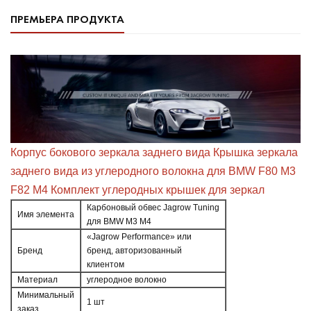
ПРЕМЬЕРА ПРОДУКТА
Корпус бокового зеркала заднего вида Крышка зеркала
заднего вида из углеродного волокна для BMW F80 M3
F82 M4 Комплект углеродных крышек для зеркал
Карбоновый обвес Jagrow Tuning
Имя элемента
для BMW M3 M4
«Jagrow Performance» или
Бренд
бренд, авторизованный
клиентом
Материал
углеродное волокно
Минимальный
1 шт
заказ