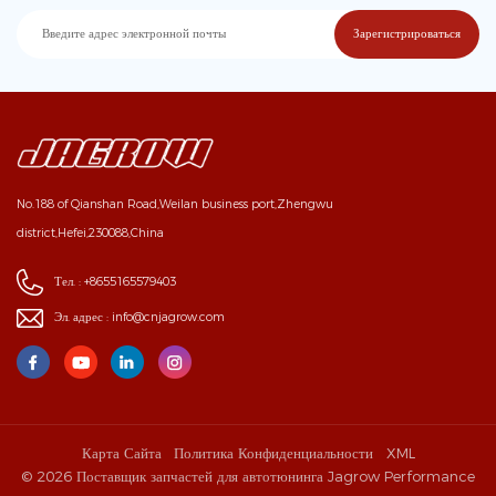
No.188 of Qianshan Road,Weilan business port,Zhengwu
district,Hefei,230088,China
Тел. :
+8655165579403
Эл. адрес :
info@cnjagrow.com
Карта Сайта
Политика Конфиденциальности
XML
© 2026 Поставщик запчастей для автотюнинга Jagrow Performance