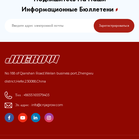
Информационные Бюллетени
No.188 of Qianshan Road,Weilan business port,Zhengwu
district,Hefei,230088,China
Тел. :
+8655165579403
Эл. адрес :
info@cnjagrow.com