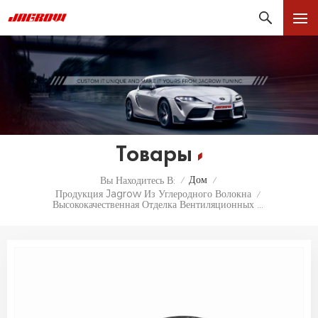
Товары
Дом
Вы Находитесь В:
/
/
Продукция Jagrow Из Углеродного Волокна
/
Высококачественная Отделка Вентиляционных Решеток Fender Из Углеродного Волокна В Стиле MP Для BMW G80 S58