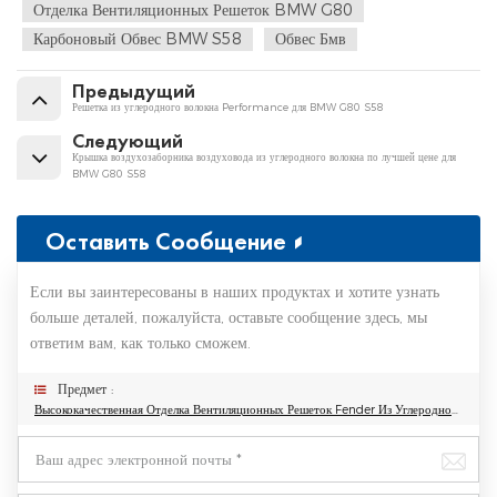
Отделка Вентиляционных Решеток BMW G80
Карбоновый Обвес BMW S58
Обвес Бмв
Предыдущий
Решетка из углеродного волокна Performance для BMW G80 S58
Следующий
Крышка воздухозаборника воздуховода из углеродного волокна по лучшей цене для
BMW G80 S58
Оставить Сообщение
Если вы заинтересованы в наших продуктах и хотите узнать
больше деталей, пожалуйста, оставьте сообщение здесь, мы
ответим вам, как только сможем.
Предмет :
Высококачественная Отделка Вентиляционных Решеток Fender Из Углеродного Волокна В Стиле MP Для BMW G80 S58