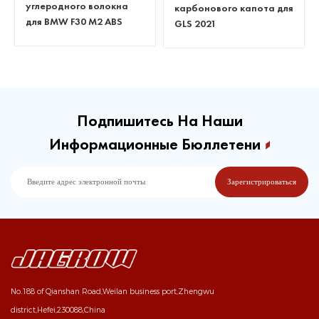
углеродного волокна
карбонового капота для
для BMW F30 M2 ABS
GLS 2021
Подпишитесь На Наши
Информационные Бюллетени
No.188 of Qianshan Road,Weilan business port,Zhengwu
district,Hefei,230088,China