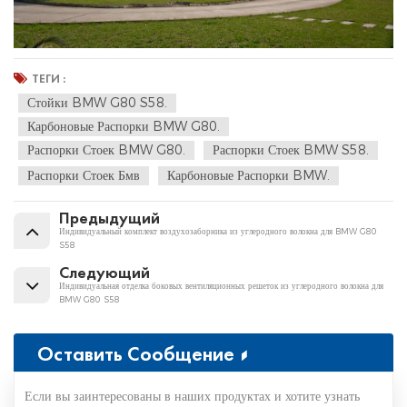
ТЕГИ :
Стойки BMW G80 S58.
Карбоновые Распорки BMW G80.
Распорки Стоек BMW G80.
Распорки Стоек BMW S58.
Распорки Стоек Бмв
Карбоновые Распорки BMW.
Предыдущий
Индивидуальный комплект воздухозаборника из углеродного волокна для BMW G80
S58
Следующий
Индивидуальная отделка боковых вентиляционных решеток из углеродного волокна для
BMW G80 S58
Оставить Сообщение
Если вы заинтересованы в наших продуктах и хотите узнать