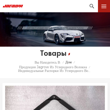
Товары
Дом
Вы Находитесь В:
/
/
Продукция Jagrow Из Углеродного Волокна
/
Индивидуальные Распорки Из Углеродного Волокна Для BMW G80 S58