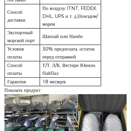
По воздуху (TNT, FEDEX,
Способ
DHL, UPS и т. д.)/поездом/
доставки
морем
Экспортный
Шанхай или Нинбо
морской порт
Условия
30% предоплата, остаток
оплаты
перед отправкой
Способ
Т/Т, Л/К, Вестерн Юнион,
оплаты
ПайПал
Гарантия
18 месяцев
Показать продукт: