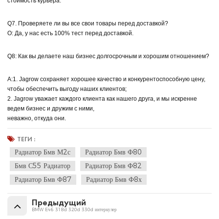
стоимость курьера.
Q7. Проверяете ли вы все свои товары перед доставкой?
О: Да, у нас есть 100% тест перед доставкой.
Q8: Как вы делаете наш бизнес долгосрочным и хорошим отношением?
А:1. Jagrow сохраняет хорошее качество и конкурентоспособную цену,
чтобы обеспечить выгоду наших клиентов;
2. Jagrow уважает каждого клиента как нашего друга, и мы искренне
ведем бизнес и дружим с ними,
неважно, откуда они.
ТЕГИ :
Радиатор Бмв М2с
Радиатор Бмв Ф80
Бмв С55 Радиатор
Радиатор Бмв Ф82
Радиатор Бмв Ф87
Радиатор Бмв Ф8х
Предыдущий
BMW E46 318d 320d 330d интеркулер