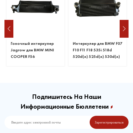
Гоночный интеркулер
Интеркулер для BMW F07
Jagrow для BMW MINI
F10 F11 F18 535i 518d
COOPER F56
520d(x) 525d(x) 530d(x)
535d(x)
Подпишитесь На Наши
Информационные Бюллетени