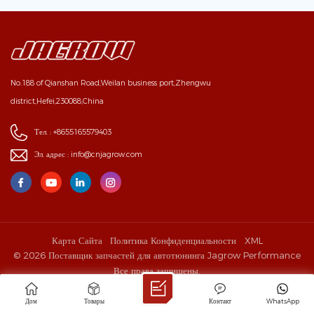
No.188 of Qianshan Road,Weilan business port,Zhengwu
district,Hefei,230088,China
Тел. :
+8655165579403
Эл. адрес :
info@cnjagrow.com
Карта Сайта
Политика Конфиденциальности
XML
© 2026 Поставщик запчастей для автотюнинга Jagrow Performance
Все права защищены.
IPv6 ПОДДЕРЖИВАЕТСЯ СЕТЬЮ
Дом
Товары
Контакт
WhatsApp