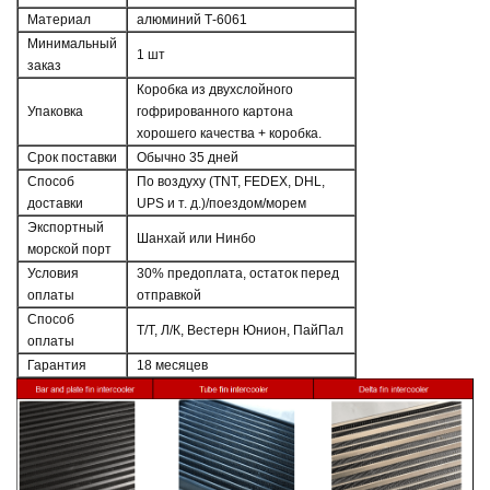
Материал
алюминий Т-6061
Минимальный
1 шт
заказ
Коробка из двухслойного
Упаковка
гофрированного картона
хорошего качества + коробка.
Срок поставки
Обычно 35 дней
Способ
По воздуху (TNT, FEDEX, DHL,
доставки
UPS и т. д.)/поездом/морем
Экспортный
Шанхай или Нинбо
морской порт
Условия
30% предоплата, остаток перед
оплаты
отправкой
Способ
Т/Т, Л/К, Вестерн Юнион, ПайПал
оплаты
Гарантия
18 месяцев