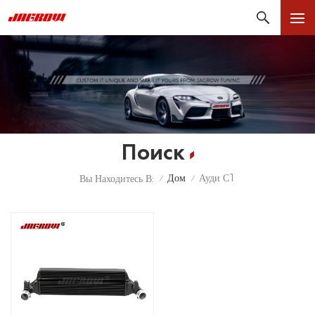
Поиск
Дом
Ауди С1
Вы Находитесь В:
/
/