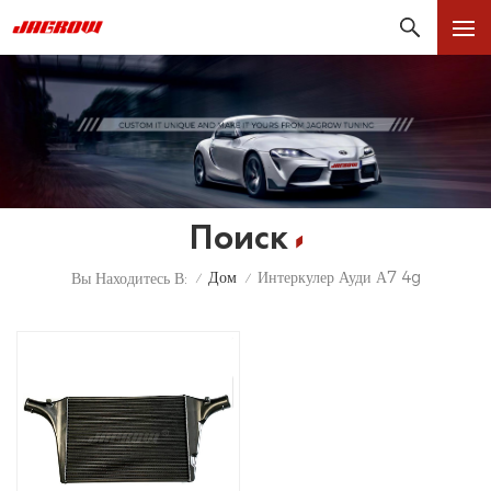
Поиск
Дом
Интеркулер Ауди А7 4g
Вы Находитесь В:
/
/